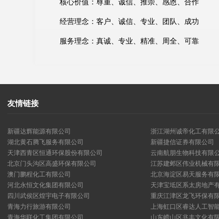
核心价值：尊重、诚信、推崇、感恩、合作
经营理念：客户、诚信、专业、团队、成功
服务理念：真诚、专业、精准、周全、可靠
友情链接
新疆达辉能源有限公司
浙江湖州诚帝化工有限
湖北黄石腾飞服务有限公司
新疆捷信证券有限公司
天津西青区恒通环保股份有限公司
云南航朋生物科技有限
北京门头沟区高盛环保有限公司
江苏建邺区伟业机械有
澳门鹏程化工有限公司
北京海淀区易天服务有
河北永恒文化集团有限公司
天津宝坻区系太房地产
四川武侯区煌宇电子有限公司
重庆江津区龙飞环保有
青海力行旅游有限公司
上海虹口区睿达人工智
青海华联化工集团有限公司
山东崂山区兆丰文化有